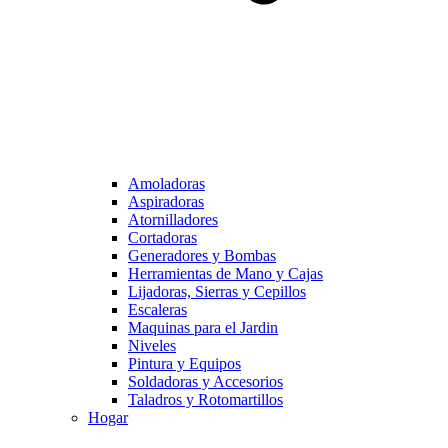
Amoladoras
Aspiradoras
Atornilladores
Cortadoras
Generadores y Bombas
Herramientas de Mano y Cajas
Lijadoras, Sierras y Cepillos
Escaleras
Maquinas para el Jardin
Niveles
Pintura y Equipos
Soldadoras y Accesorios
Taladros y Rotomartillos
Hogar