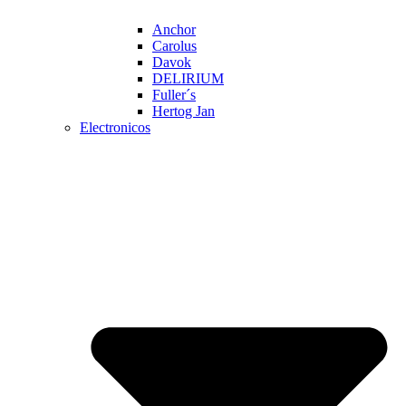
Anchor
Carolus
Davok
DELIRIUM
Fuller´s
Hertog Jan
Electronicos