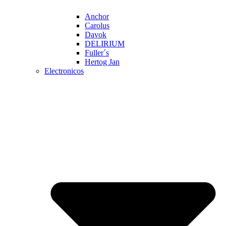
Anchor
Carolus
Davok
DELIRIUM
Fuller´s
Hertog Jan
Electronicos