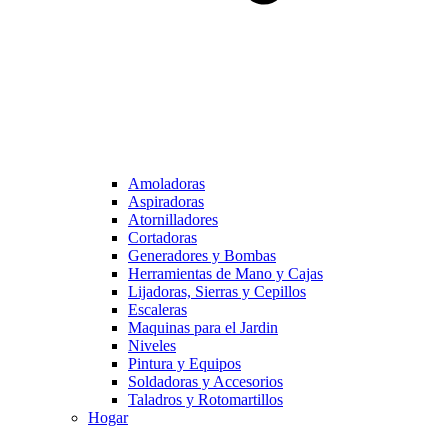
Amoladoras
Aspiradoras
Atornilladores
Cortadoras
Generadores y Bombas
Herramientas de Mano y Cajas
Lijadoras, Sierras y Cepillos
Escaleras
Maquinas para el Jardin
Niveles
Pintura y Equipos
Soldadoras y Accesorios
Taladros y Rotomartillos
Hogar