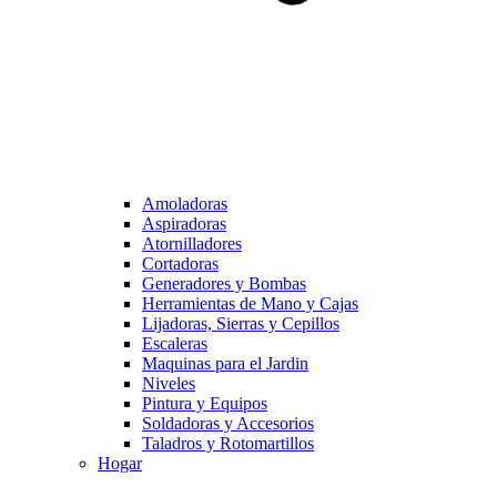
Amoladoras
Aspiradoras
Atornilladores
Cortadoras
Generadores y Bombas
Herramientas de Mano y Cajas
Lijadoras, Sierras y Cepillos
Escaleras
Maquinas para el Jardin
Niveles
Pintura y Equipos
Soldadoras y Accesorios
Taladros y Rotomartillos
Hogar