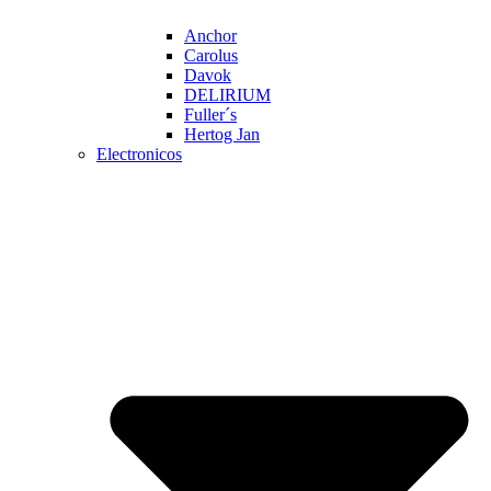
Anchor
Carolus
Davok
DELIRIUM
Fuller´s
Hertog Jan
Electronicos