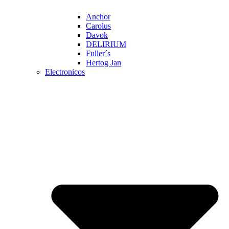
Anchor
Carolus
Davok
DELIRIUM
Fuller´s
Hertog Jan
Electronicos