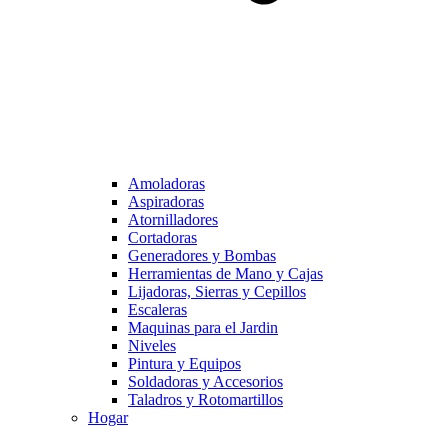
Amoladoras
Aspiradoras
Atornilladores
Cortadoras
Generadores y Bombas
Herramientas de Mano y Cajas
Lijadoras, Sierras y Cepillos
Escaleras
Maquinas para el Jardin
Niveles
Pintura y Equipos
Soldadoras y Accesorios
Taladros y Rotomartillos
Hogar