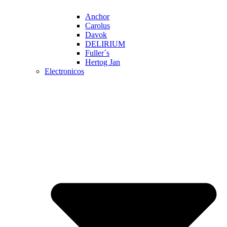
Anchor
Carolus
Davok
DELIRIUM
Fuller´s
Hertog Jan
Electronicos