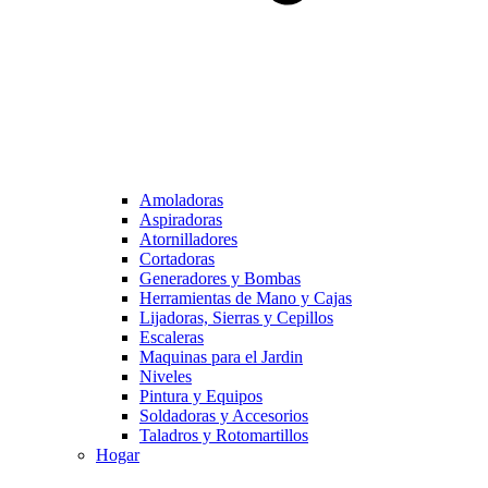
Amoladoras
Aspiradoras
Atornilladores
Cortadoras
Generadores y Bombas
Herramientas de Mano y Cajas
Lijadoras, Sierras y Cepillos
Escaleras
Maquinas para el Jardin
Niveles
Pintura y Equipos
Soldadoras y Accesorios
Taladros y Rotomartillos
Hogar