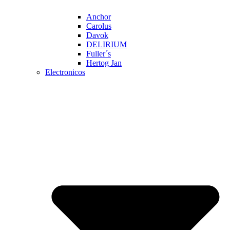
Anchor
Carolus
Davok
DELIRIUM
Fuller´s
Hertog Jan
Electronicos