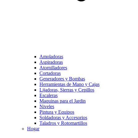
Amoladoras
Aspiradoras
Atornilladores
Cortadoras
Generadores y Bombas
Herramientas de Mano y Cajas
Lijadoras, Sierras y Cepillos
Escaleras
Maquinas para el Jardin
Niveles
Pintura y Equipos
Soldadoras y Accesorios
Taladros y Rotomartillos
Hogar