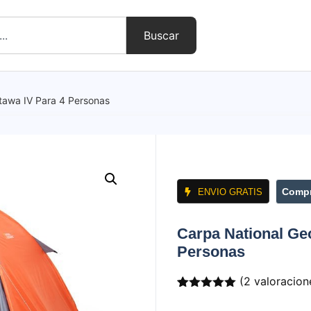
Buscar
tawa IV Para 4 Personas
Compr
ENVIO GRATIS
Carpa National Ge
Personas
(
2
valoracione
Valorado
2
con
5.00
de