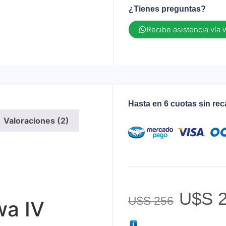
¿Tienes preguntas?
Recibe asistencia vía
Hasta en 6 cuotas sin re
Valoraciones (2)
U$S
2
U$S
256
wa IV