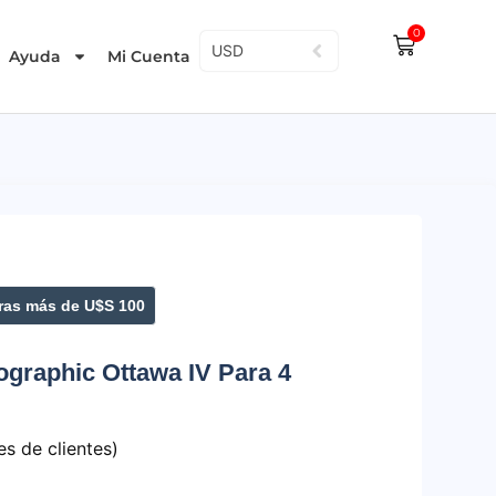
0
USD
Ayuda
Mi Cuenta
as más de U$S 100
ographic Ottawa IV Para 4
s de clientes)