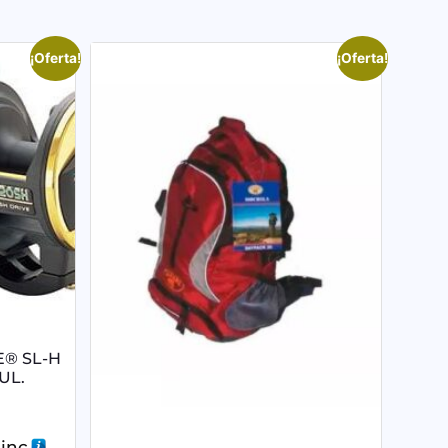
¡Oferta!
¡Oferta!
E® SL-H
UL.
 inc