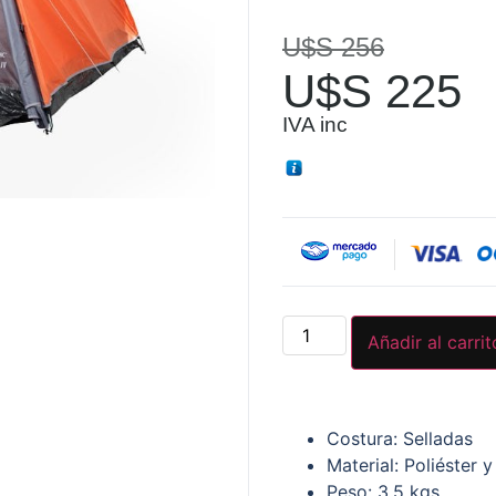
5 en base
a
U$S
256
valoraciones
de clientes
U$S
225
IVA inc
Añadir al carrit
Costura: Selladas
Material: Poliéster y
Peso: 3.5 kgs.