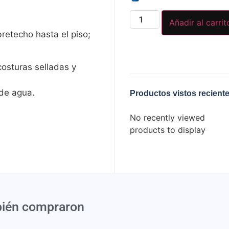
Añadir al carrit
retecho hasta el piso;
costuras selladas y
de agua.
Productos vistos recient
No recently viewed
products to display
bién compraron