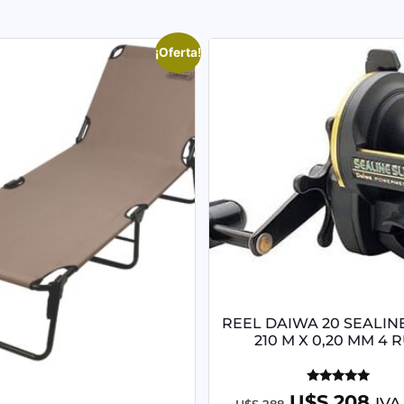
¡Oferta!
REEL DAIWA 20 SEALIN
210 M X 0,20 MM 4 R
Valorado
U$S
208
IVA
U$S
288