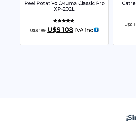
Reel Rotativo Okuma Classic Pro
Catre
XP-202L
U$S
1
Valorado
U$S
108
IVA inc
U$S
199
con
5.00
de 5
¡S