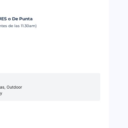
UES o De Punta
tes de las 11.30am)
as
,
Outdoor
y