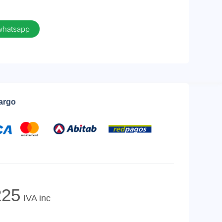
 whatsapp
cargo
25
IVA inc