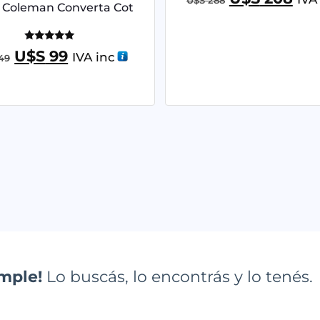
con
 Coleman Converta Cot
4.95
de 5
Valorado
U$S
99
IVA inc
49
con
5.00
de 5
imple!
Lo buscás, lo encontrás y lo tenés.