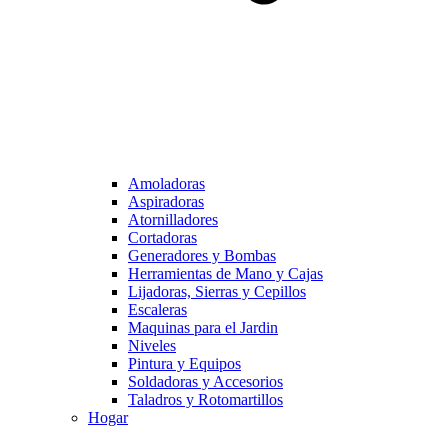
Amoladoras
Aspiradoras
Atornilladores
Cortadoras
Generadores y Bombas
Herramientas de Mano y Cajas
Lijadoras, Sierras y Cepillos
Escaleras
Maquinas para el Jardin
Niveles
Pintura y Equipos
Soldadoras y Accesorios
Taladros y Rotomartillos
Hogar