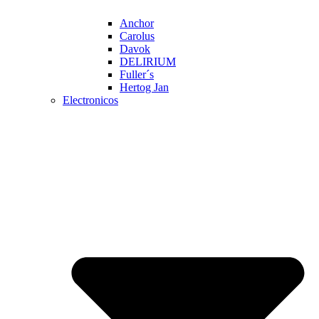
Anchor
Carolus
Davok
DELIRIUM
Fuller´s
Hertog Jan
Electronicos