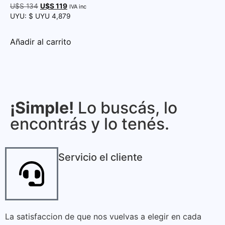
Valorado con
U$S
134
U$S
119
IVA inc
5.00
UYU
:
$ UYU 4,879
de 5
Añadir al carrito
¡Simple!
Lo buscás, lo
encontrás y lo tenés.
Servicio el cliente
La satisfaccion de que nos vuelvas a elegir en cada