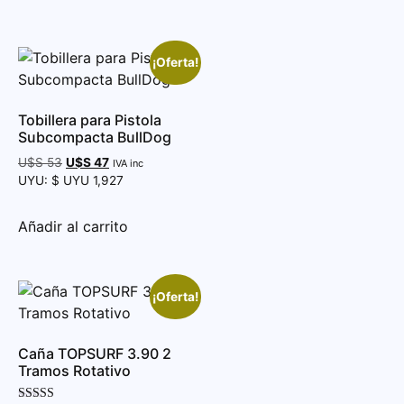
¡Oferta!
Tobillera para Pistola
Subcompacta BullDog
U$S
53
U$S
47
IVA inc
UYU
:
$ UYU 1,927
Añadir al carrito
¡Oferta!
Caña TOPSURF 3.90 2
Tramos Rotativo