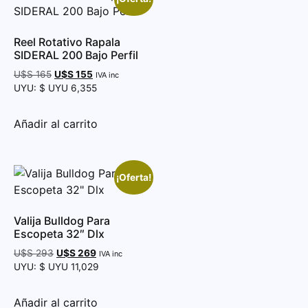
Reel Rotativo Rapala
SIDERAL 200 Bajo Perfil
U$S
165
U$S
155
IVA inc
UYU
:
$ UYU 6,355
Añadir al carrito
¡Oferta!
Valija Bulldog Para
Escopeta 32″ Dlx
U$S
293
U$S
269
IVA inc
UYU
:
$ UYU 11,029
Añadir al carrito