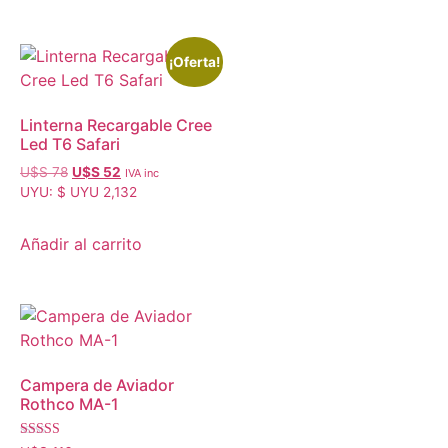
¡Oferta!
Linterna Recargable Cree
Led T6 Safari
U$S
78
U$S
52
IVA inc
UYU
:
$ UYU 2,132
Añadir al carrito
Campera de Aviador
Rothco MA-1