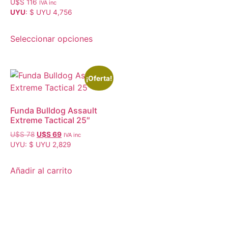
Valorado con
U$S
116
IVA inc
5.00
UYU
:
$ UYU 4,756
de 5
Seleccionar opciones
¡Oferta!
Funda Bulldog Assault
Extreme Tactical 25″
U$S
78
U$S
69
IVA inc
UYU
:
$ UYU 2,829
Añadir al carrito