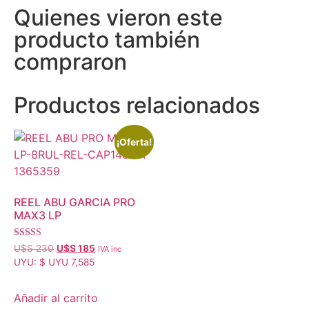
Quienes vieron este
producto también
compraron
Productos relacionados
¡Oferta!
REEL ABU GARCIA PRO
MAX3 LP
Valorado con
U$S
230
U$S
185
IVA inc
5.00
UYU
:
$ UYU 7,585
de 5
Añadir al carrito