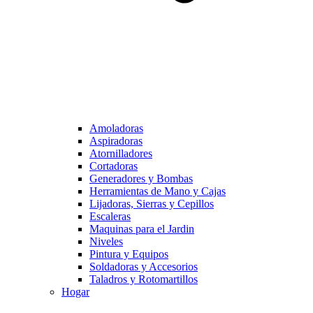
Amoladoras
Aspiradoras
Atornilladores
Cortadoras
Generadores y Bombas
Herramientas de Mano y Cajas
Lijadoras, Sierras y Cepillos
Escaleras
Maquinas para el Jardin
Niveles
Pintura y Equipos
Soldadoras y Accesorios
Taladros y Rotomartillos
Hogar