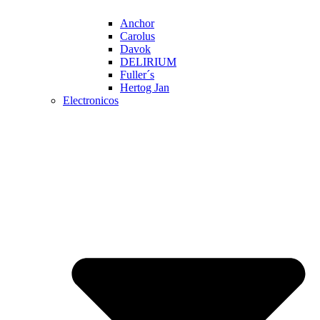
Anchor
Carolus
Davok
DELIRIUM
Fuller´s
Hertog Jan
Electronicos