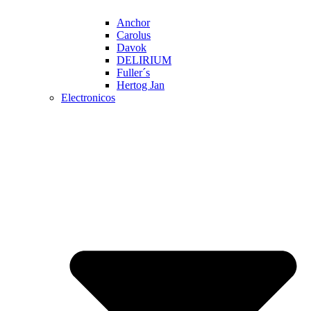
Anchor
Carolus
Davok
DELIRIUM
Fuller´s
Hertog Jan
Electronicos