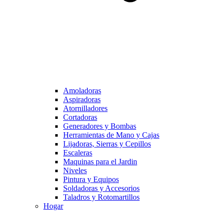
Amoladoras
Aspiradoras
Atornilladores
Cortadoras
Generadores y Bombas
Herramientas de Mano y Cajas
Lijadoras, Sierras y Cepillos
Escaleras
Maquinas para el Jardin
Niveles
Pintura y Equipos
Soldadoras y Accesorios
Taladros y Rotomartillos
Hogar