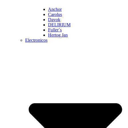
Anchor
Carolus
Davok
DELIRIUM
Fuller´s
Hertog Jan
Electronicos