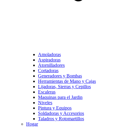
Amoladoras
Aspiradoras
Atornilladores
Cortadoras
Generadores y Bombas
Herramientas de Mano y Cajas
Lijadoras, Sierras y Cepillos
Escaleras
Maquinas para el Jardin
Niveles
Pintura y Equipos
Soldadoras y Accesorios
Taladros y Rotomartillos
Hogar