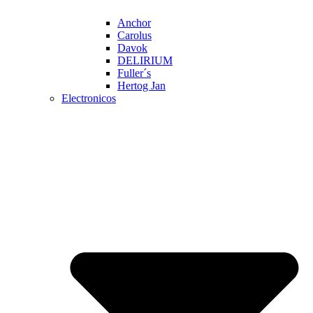
Anchor
Carolus
Davok
DELIRIUM
Fuller´s
Hertog Jan
Electronicos