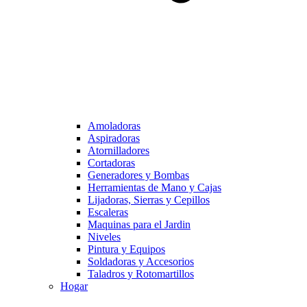
Amoladoras
Aspiradoras
Atornilladores
Cortadoras
Generadores y Bombas
Herramientas de Mano y Cajas
Lijadoras, Sierras y Cepillos
Escaleras
Maquinas para el Jardin
Niveles
Pintura y Equipos
Soldadoras y Accesorios
Taladros y Rotomartillos
Hogar