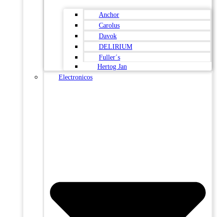
Anchor
Carolus
Davok
DELIRIUM
Fuller´s
Hertog Jan
Electronicos