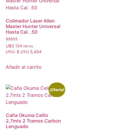
Colimador Laser Allen
Master Hunter Universal
Hasta Cal. .50
Valorado con
U$S
134
IVA inc
5.00
UYU
:
$ UYU 5,494
de 5
Añadir al carrito
¡Oferta!
Caña Okuma Celilo
2.7mts 2 Tramos Carbon
Lenguado