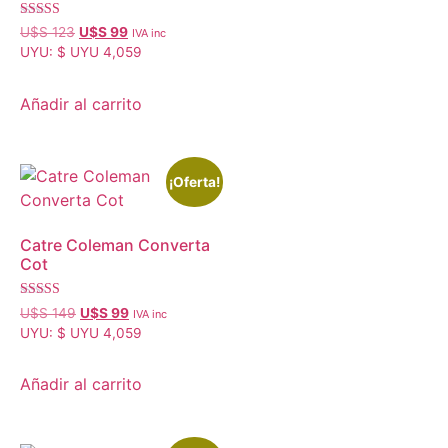
Valorado con
U$S
123
U$S
99
IVA inc
5.00
UYU
:
$ UYU 4,059
de 5
Añadir al carrito
¡Oferta!
Catre Coleman Converta
Cot
Valorado con
U$S
149
U$S
99
IVA inc
5.00
UYU
:
$ UYU 4,059
de 5
Añadir al carrito