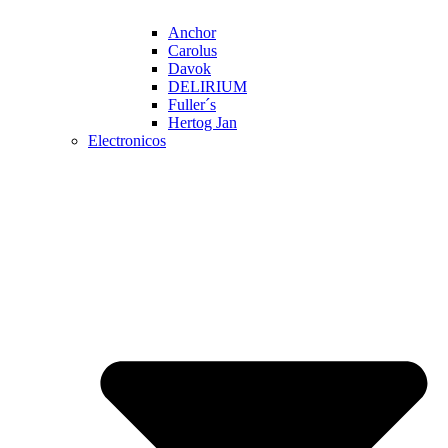
Anchor
Carolus
Davok
DELIRIUM
Fuller´s
Hertog Jan
Electronicos