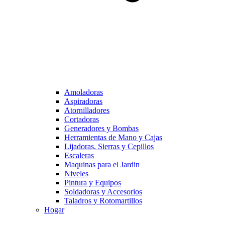
Amoladoras
Aspiradoras
Atornilladores
Cortadoras
Generadores y Bombas
Herramientas de Mano y Cajas
Lijadoras, Sierras y Cepillos
Escaleras
Maquinas para el Jardin
Niveles
Pintura y Equipos
Soldadoras y Accesorios
Taladros y Rotomartillos
Hogar