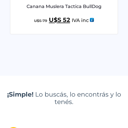
Canana Muslera Tactica BullDog
U$S
52
IVA inc
U$S
79
¡Simple!
Lo buscás, lo encontrás y lo
tenés.