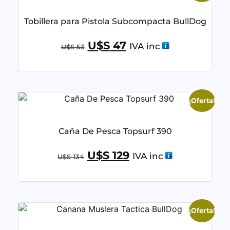
Tobillera para Pistola Subcompacta BullDog
U$S
47
IVA inc
U$S
53
¡Oferta!
Caña De Pesca Topsurf 390
U$S
129
IVA inc
U$S
134
¡Oferta!