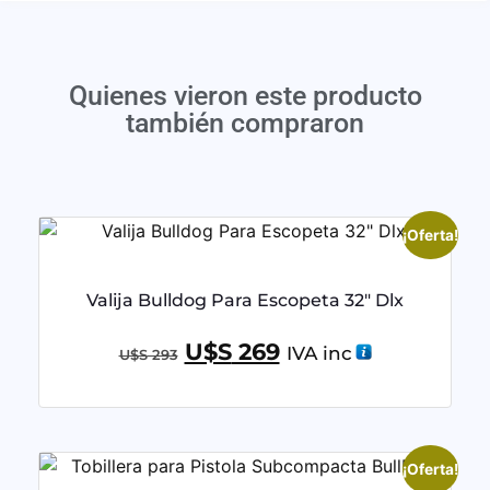
Quienes vieron este producto
también compraron
¡Oferta!
Valija Bulldog Para Escopeta 32″ Dlx
U$S
269
IVA inc
U$S
293
¡Oferta!