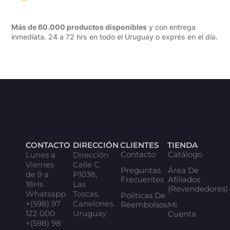
Más de 60.000 productos disponibles
y con entrega
inmediata. 24 a 72 hrs en todo el Uruguay o exprés en el día.
CONTACTO
DIRECCIÓN
CLIENTES
TIENDA
Contacto
Catálogo
Lunes a
Dirección
Viernes
Calle C
Preguntas
Área De
de 9 a
P1038,
Frecuentes
Afiliados
18Hs
Las
(Revendedores)
Whatsapp
Toscas,
Políticas De
+(598) 97
Canelones.
Reembolsos
Mi
122 000
Uruguay
Cuenta
+(598) 98