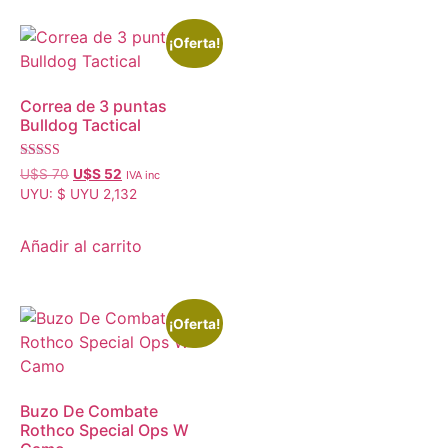
¡Oferta!
Correa de 3 puntas
Bulldog Tactical
Valorado con
U$S
70
U$S
52
IVA inc
5.00
UYU
:
$ UYU 2,132
de 5
Añadir al carrito
¡Oferta!
Buzo De Combate
Rothco Special Ops W