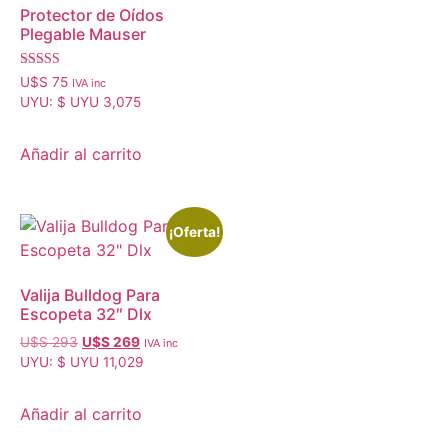
Protector de Oídos
Plegable Mauser
Valorado
U$S
75
IVA inc
con
UYU
:
$ UYU 3,075
4.50
de 5
Añadir al carrito
¡Oferta!
Valija Bulldog Para
Escopeta 32″ Dlx
U$S
293
U$S
269
IVA inc
UYU
:
$ UYU 11,029
Añadir al carrito