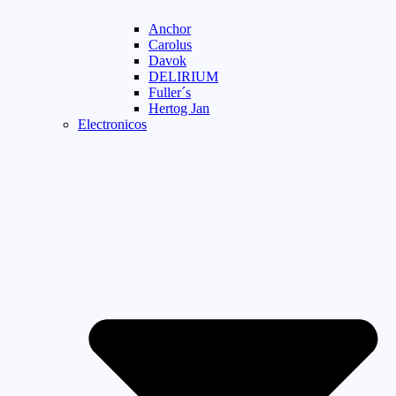
Anchor
Carolus
Davok
DELIRIUM
Fuller´s
Hertog Jan
Electronicos