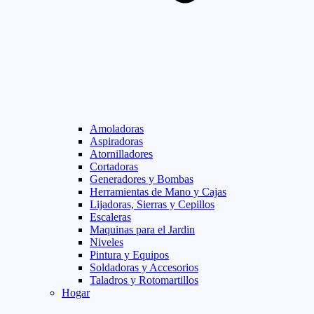
Amoladoras
Aspiradoras
Atornilladores
Cortadoras
Generadores y Bombas
Herramientas de Mano y Cajas
Lijadoras, Sierras y Cepillos
Escaleras
Maquinas para el Jardin
Niveles
Pintura y Equipos
Soldadoras y Accesorios
Taladros y Rotomartillos
Hogar