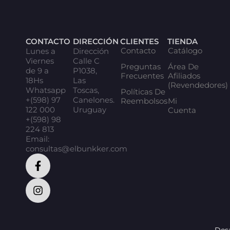
CONTACTO
DIRECCIÓN
CLIENTES
TIENDA
Contacto
Catálogo
Lunes a
Dirección
Viernes
Calle C
Preguntas
Área De
de 9 a
P1038,
Frecuentes
Afiliados
18Hs
Las
(Revendedores)
Whatsapp
Toscas,
Políticas De
+(598) 97
Canelones.
Reembolsos
Mi
122 000
Uruguay
Cuenta
+(598) 98
224 813
Email:
consultas@elbunkker.com