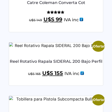
Catre Coleman Converta Cot
Valorado
U$S
99
IVA inc
U$S
149
con
5.00
de 5
¡Oferta!
Reel Rotativo Rapala SIDERAL 200 Bajo Perfil
U$S
155
IVA inc
U$S
165
¡Oferta!