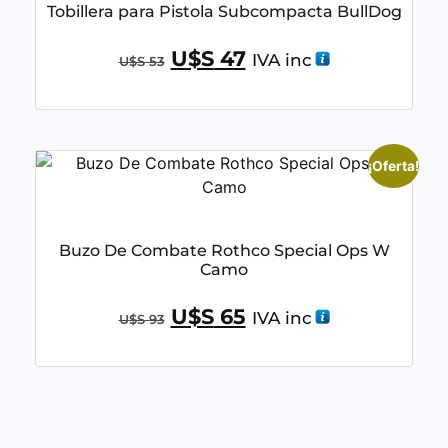
Tobillera para Pistola Subcompacta BullDog
U$S
47
IVA inc
U$S
53
¡Oferta!
Buzo De Combate Rothco Special Ops W
Camo
U$S
65
IVA inc
U$S
93