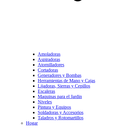
Amoladoras
Aspiradoras
Atornilladores
Cortadoras
Generadores y Bombas
Herramientas de Mano y Cajas
Lijadoras, Sierras y Cepillos
Escaleras
Maquinas para el Jardin
Niveles
Pintura y Equipos
Soldadoras y Accesorios
Taladros y Rotomartillos
Hogar