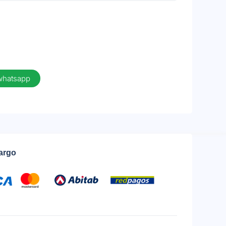
 whatsapp
cargo