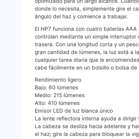
optimizado para un largo alcance. Cuando
donde lo necesita, simplemente gire el ca
ángulo del haz y comience a trabajar.
El HP7 funciona con cuatro baterías AAA y
controlan mediante un simple interruptor 
trasera. Con una longitud corta y un peso
gran cantidad de lúmenes, la luz está a la
cualquier tarea diaria que le encomiendes
cabe fácilmente en un bolsillo o bolsa de
Rendimiento ligero
Bajo: 60 lúmenes
Medio: 215 lúmenes
Alto: 410 lúmenes
Emisor LED de luz blanca único
La lente reflectora interna ayuda a dirigir
La cabeza se desliza hacia adelante y ha
el haz; gire la cabeza para bloquear la vi