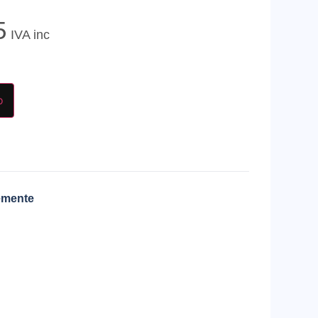
5
IVA inc
o
emente