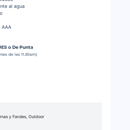
ente al agua
do
s AAA
UES o De Punta
tes de las 11.30am)
rnas y Faroles
,
Outdoor