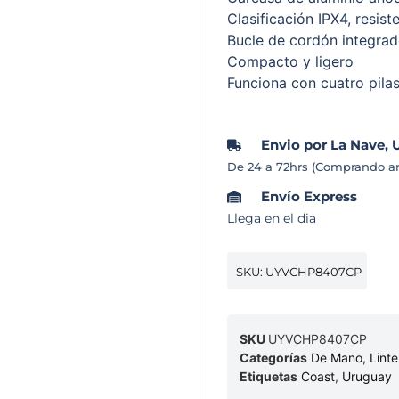
Clasificación IPX4, resist
Bucle de cordón integra
Compacto y ligero
Funciona con cuatro pila
Envio por La Nave, 
De 24 a 72hrs (Comprando an
Envío Express
Llega en el dia
SKU: UYVCHP8407CP
SKU
UYVCHP8407CP
Categorías
De Mano
,
Linte
Etiquetas
Coast
,
Uruguay