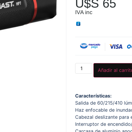
U$S
65
IVA inc
Añadir al carrit
Características:
Salida de 60/215/410 lúm
Haz enfocable de inunda
Cabezal deslizante para 
Interruptor de encendid
Carcasa de aluminio ano