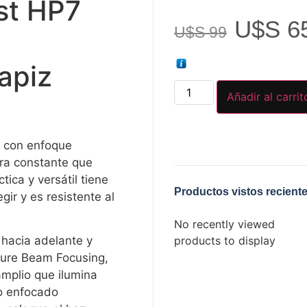
st HP7
U$S
6
U$S
99
apiz
Añadir al carrit
D con enfoque
ra constante que
tica y versátil tiene
Productos vistos recient
gir y es resistente al
No recently viewed
products to display
 hacia adelante y
 Pure Beam Focusing,
amplio que ilumina
o enfocado