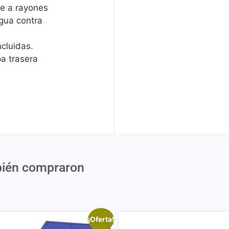
e a rayones
agua contra
ncluidas.
pa trasera
bién compraron
¡Oferta!