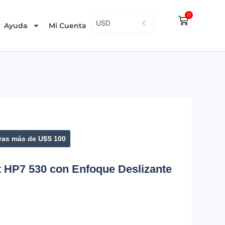
0
USD
Ayuda
Mi Cuenta
as más de U$S 100
t HP7 530 con Enfoque Deslizante