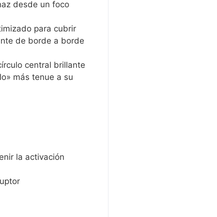
 haz desde un foco
timizado para cubrir
ante de borde a borde
írculo central brillante
lo» más tenue a su
nir la activación
ruptor