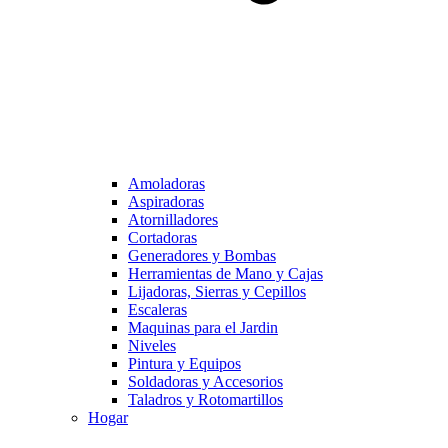
Amoladoras
Aspiradoras
Atornilladores
Cortadoras
Generadores y Bombas
Herramientas de Mano y Cajas
Lijadoras, Sierras y Cepillos
Escaleras
Maquinas para el Jardin
Niveles
Pintura y Equipos
Soldadoras y Accesorios
Taladros y Rotomartillos
Hogar