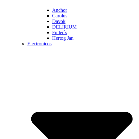
Anchor
Carolus
Davok
DELIRIUM
Fuller´s
Hertog Jan
Electronicos