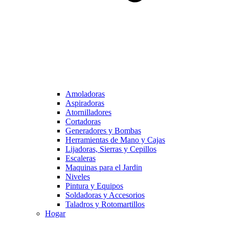
Amoladoras
Aspiradoras
Atornilladores
Cortadoras
Generadores y Bombas
Herramientas de Mano y Cajas
Lijadoras, Sierras y Cepillos
Escaleras
Maquinas para el Jardin
Niveles
Pintura y Equipos
Soldadoras y Accesorios
Taladros y Rotomartillos
Hogar