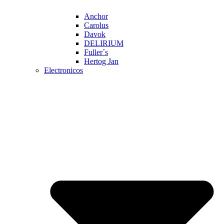
Anchor
Carolus
Davok
DELIRIUM
Fuller´s
Hertog Jan
Electronicos