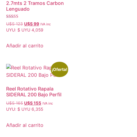
2.7mts 2 Tramos Carbon
Lenguado
Valorado con
U$S
123
U$S
99
IVA inc
5.00
UYU
:
$ UYU 4,059
de 5
Añadir al carrito
¡Oferta!
Reel Rotativo Rapala
SIDERAL 200 Bajo Perfil
U$S
165
U$S
155
IVA inc
UYU
:
$ UYU 6,355
Añadir al carrito