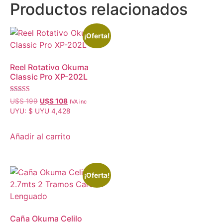
Productos relacionados
¡Oferta!
Reel Rotativo Okuma
Classic Pro XP-202L
Valorado con
U$S
199
U$S
108
IVA inc
5.00
UYU
:
$ UYU 4,428
de 5
Añadir al carrito
¡Oferta!
Caña Okuma Celilo