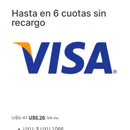
Hasta en 6 cuotas sin
recargo
U$S
41
U$S
26
IVA inc
UYU
:
$ UYU 1,066