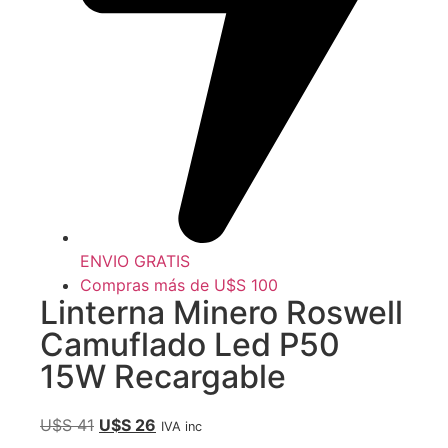
ENVIO GRATIS
Compras más de U$S 100
Linterna Minero Roswell
Camuflado Led P50
15W Recargable
U$S
41
U$S
26
IVA inc