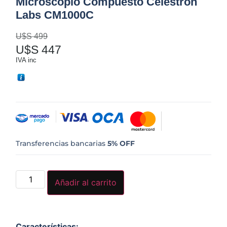
Microscopio Compuesto Celestron
Labs CM1000C
U$S
499
U$S
447
IVA inc
Transferencias bancarias
5% OFF
Añadir al carrito
Características
: