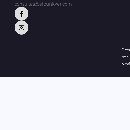
consultas@elbunkker.com
Desa
por
Nex