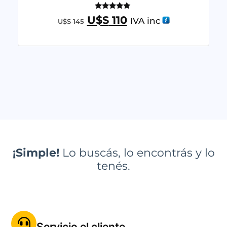
Valorado
U$S
110
IVA inc
U$S
145
con
5.00
de 5
¡Simple!
Lo buscás, lo encontrás y lo
tenés.
Servicio el cliente