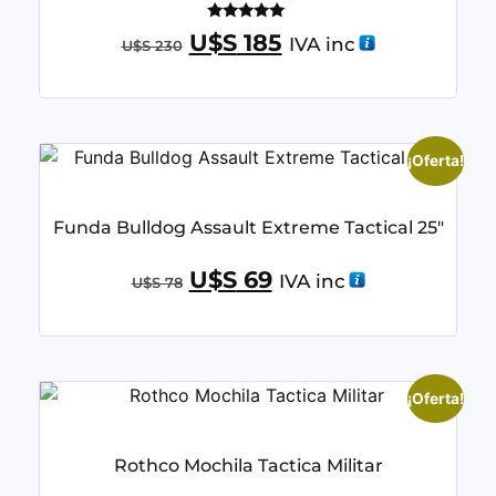
Valorado
U$S
185
IVA inc
U$S
230
con
5.00
de 5
¡Oferta!
Funda Bulldog Assault Extreme Tactical 25″
U$S
69
IVA inc
U$S
78
¡Oferta!
Rothco Mochila Tactica Militar