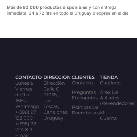
Más de 60.000 productos disponibles
y con entrega
inmediata. 24 a 72 hrs en todo el Uruguay o exprés en el día.
CONTACTO
DIRECCIÓN
CLIENTES
TIENDA
Contacto
Catálogo
Lunes a
Dirección
Viernes
Calle C
Preguntas
Área De
de 9 a
P1038,
Frecuentes
Afiliados
18Hs
Las
(Revendedores)
Whatsapp
Toscas,
Políticas De
+(598) 97
Canelones.
Reembolsos
Mi
122 000
Uruguay
Cuenta
+(598) 98
224 813
Email: