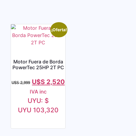
¡Oferta!
Motor Fuera de Borda
PowerTec 25HP 2T PC
U$S
2,520
U$S
2,999
IVA inc
UYU
:
$
UYU 103,320