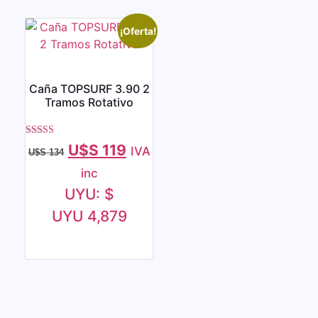
¡Oferta!
Caña TOPSURF 3.90 2
Tramos Rotativo
Valorado con
U$S
119
IVA
U$S
134
5.00
de 5
inc
UYU
:
$
UYU 4,879