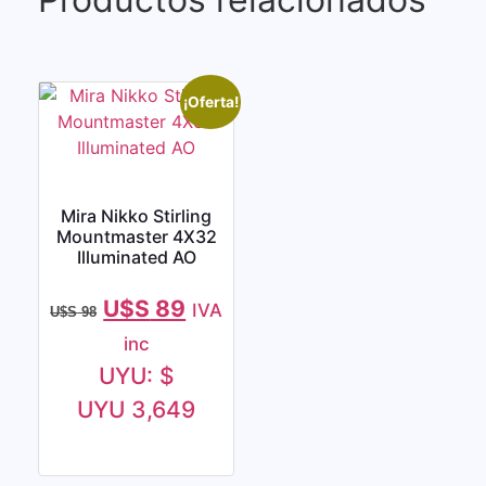
¡Oferta!
Mira Nikko Stirling
Mountmaster 4X32
Illuminated AO
U$S
89
IVA
U$S
98
inc
UYU
:
$
UYU 3,649