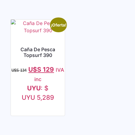
¡Oferta!
Caña De Pesca
Topsurf 390
U$S
129
IVA
U$S
134
inc
UYU
:
$
UYU 5,289