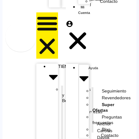
Contacto
Personal
Mi
Cuenta
TIENDA
Ayuda
Alimentos
Seguimiento
y
Revendedores
Bebidas
Super
Ofertas
Cervezas
Preguntas
frecuentes
Anchor
Blog
Carolus
Contacto
Davok