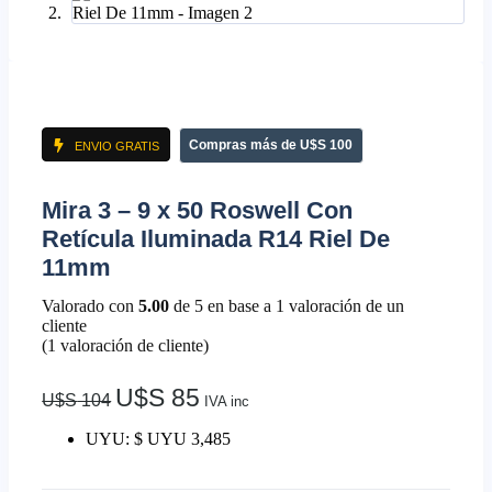
Compras más de U$S 100
ENVIO GRATIS
Mira 3 – 9 x 50 Roswell Con
Retícula Iluminada R14 Riel De
11mm
Valorado con
5.00
de 5 en base a
1
valoración de un
cliente
(
1
valoración de cliente)
U$S
85
U$S
104
IVA inc
UYU
:
$ UYU 3,485