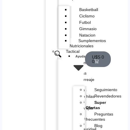
Basketball
Ciclismo
Futbol
Gimnasio
Natacion
Sumplementos
Nutricionales
Tactical
Ayuda
U$S
0
0
Cananas
y
musleras
Correaje
y
Seguimiento
Chalecos
Revendedores
Mochilas
Tacticas
Super
Ofertas
Navajas
y
Preguntas
Cuchillos
frecuentes
Tacticos
Blog
Seguridad