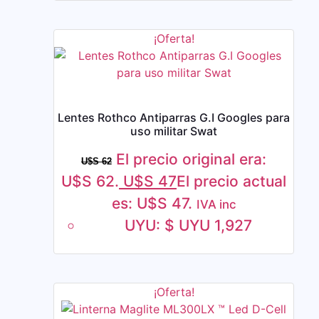
¡Oferta!
Lentes Rothco Antiparras G.I Googles para
uso militar Swat
El precio original era:
U$S
62
U$S 62.
U$S
47
El precio actual
es: U$S 47.
IVA inc
UYU
:
$ UYU 1,927
¡Oferta!