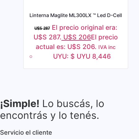
Linterna Maglite ML300LX ™ Led D-Cell
El precio original era:
U$S
287
U$S 287.
U$S
206
El precio
actual es: U$S 206.
IVA inc
UYU
:
$ UYU 8,446
¡Simple!
Lo buscás, lo
encontrás y lo tenés.
Servicio el cliente