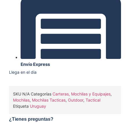
Envío Express
Llega en el dia
SKU
N/A
Categorías
Carteras, Mochilas y Equipajes
,
Mochilas
,
Mochilas Tacticas
,
Outdoor
,
Tactical
Etiqueta
Uruguay
¿Tienes preguntas?