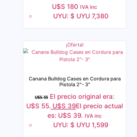
U$S
180
IVA inc
UYU
:
$ UYU 7,380
¡Oferta!
Canana Bulldog Cases en Cordura para
Pistola 2″- 3″
El precio original era:
U$S
55
U$S 55.
U$S
39
El precio actual
es: U$S 39.
IVA inc
UYU
:
$ UYU 1,599