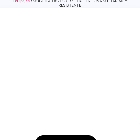
Equipajes
/ MOCHILA TÁCTICA 35 LTRS. EN LONA MILITAR MUY
RESISTENTE