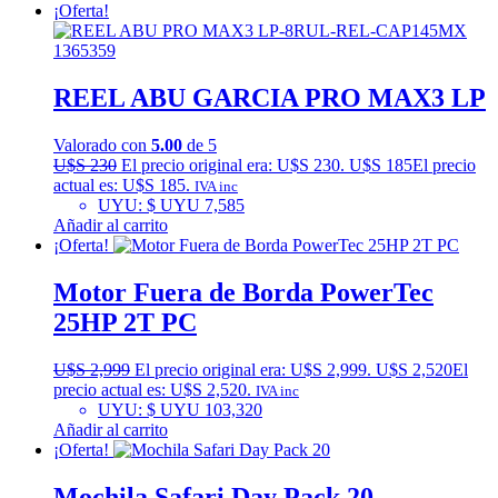
¡Oferta!
REEL ABU GARCIA PRO MAX3 LP
Valorado con
5.00
de 5
U$S
230
El precio original era: U$S 230.
U$S
185
El precio
actual es: U$S 185.
IVA inc
UYU
:
$ UYU 7,585
Añadir al carrito
¡Oferta!
Motor Fuera de Borda PowerTec
25HP 2T PC
U$S
2,999
El precio original era: U$S 2,999.
U$S
2,520
El
precio actual es: U$S 2,520.
IVA inc
UYU
:
$ UYU 103,320
Añadir al carrito
¡Oferta!
Mochila Safari Day Pack 20