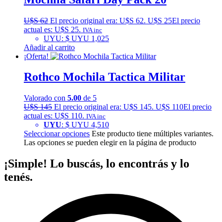
U$S
62
El precio original era: U$S 62.
U$S
25
El precio
actual es: U$S 25.
IVA inc
UYU
:
$ UYU 1,025
Añadir al carrito
¡Oferta!
Rothco Mochila Tactica Militar
Valorado con
5.00
de 5
U$S
145
El precio original era: U$S 145.
U$S
110
El precio
actual es: U$S 110.
IVA inc
UYU
:
$ UYU 4,510
Seleccionar opciones
Este producto tiene múltiples variantes.
Las opciones se pueden elegir en la página de producto
¡Simple!
Lo buscás, lo encontrás y lo
tenés.