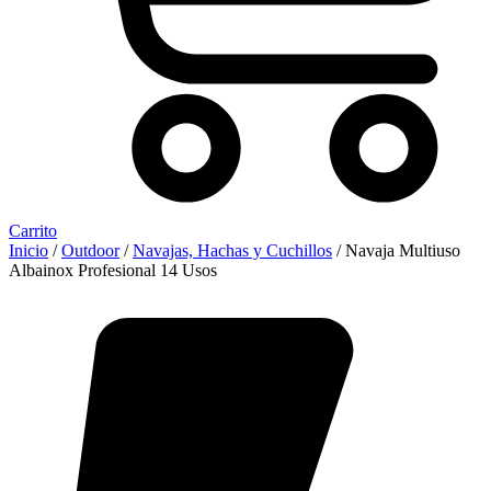
Carrito
Inicio
/
Outdoor
/
Navajas, Hachas y Cuchillos
/ Navaja Multiuso
Albainox Profesional 14 Usos