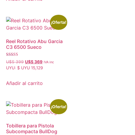
¡Oferta!
Reel Rotativo Abu Garcia
C3 6500 Sueco
Valorado con
U$S
399
U$S
369
IVA inc
5.00
UYU
:
$ UYU 15,129
de 5
Añadir al carrito
¡Oferta!
Tobillera para Pistola
Subcompacta BullDog