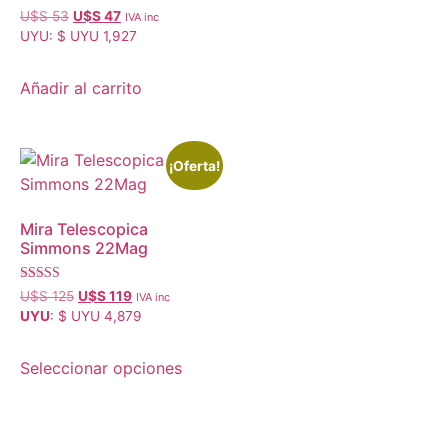
U$S
53
U$S
47
IVA inc
UYU
:
$ UYU 1,927
Añadir al carrito
¡Oferta!
Mira Telescopica
Simmons 22Mag
Valorado con
U$S
125
U$S
119
IVA inc
5.00
UYU
:
$ UYU 4,879
de 5
Seleccionar opciones