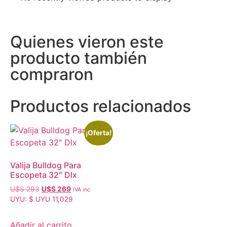
Quienes vieron este
producto también
compraron
Productos relacionados
¡Oferta!
Valija Bulldog Para
Escopeta 32″ Dlx
U$S
293
U$S
269
IVA inc
UYU
:
$ UYU 11,029
Añadir al carrito