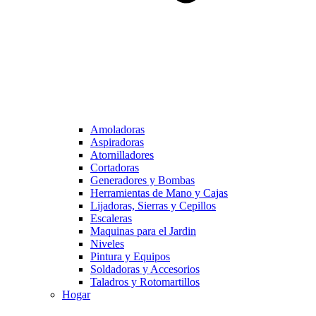
Amoladoras
Aspiradoras
Atornilladores
Cortadoras
Generadores y Bombas
Herramientas de Mano y Cajas
Lijadoras, Sierras y Cepillos
Escaleras
Maquinas para el Jardin
Niveles
Pintura y Equipos
Soldadoras y Accesorios
Taladros y Rotomartillos
Hogar