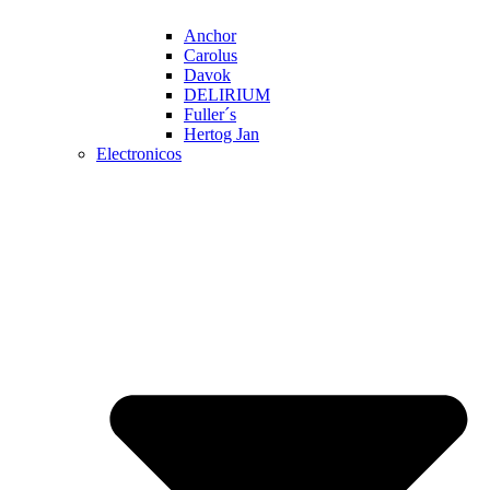
Anchor
Carolus
Davok
DELIRIUM
Fuller´s
Hertog Jan
Electronicos