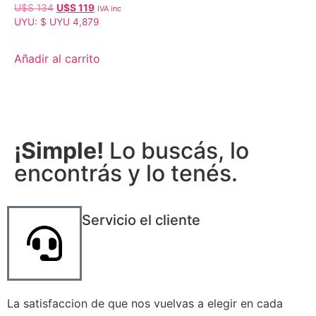
Valorado con
U$S
134
U$S
119
IVA inc
5.00
UYU
:
$ UYU 4,879
de 5
Añadir al carrito
¡Simple!
Lo buscás, lo
encontrás y lo tenés.
Servicio el cliente
La satisfaccion de que nos vuelvas a elegir en cada