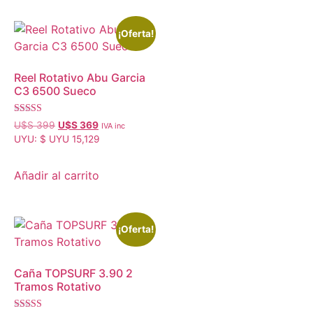
¡Oferta!
Reel Rotativo Abu Garcia
C3 6500 Sueco
Valorado con
U$S
399
U$S
369
IVA inc
5.00
UYU
:
$ UYU 15,129
de 5
Añadir al carrito
¡Oferta!
Caña TOPSURF 3.90 2
Tramos Rotativo