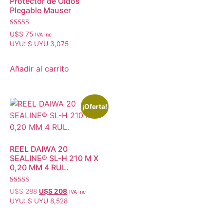
Protector de Oídos
Plegable Mauser
Valorado
U$S
75
IVA inc
con
UYU
:
$ UYU 3,075
4.50
de 5
Añadir al carrito
¡Oferta!
REEL DAIWA 20
SEALINE® SL-H 210 M X
0,20 MM 4 RUL.
Valorado
U$S
288
U$S
208
IVA inc
con
UYU
:
$ UYU 8,528
4.95
de 5