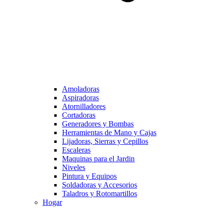
Amoladoras
Aspiradoras
Atornilladores
Cortadoras
Generadores y Bombas
Herramientas de Mano y Cajas
Lijadoras, Sierras y Cepillos
Escaleras
Maquinas para el Jardin
Niveles
Pintura y Equipos
Soldadoras y Accesorios
Taladros y Rotomartillos
Hogar