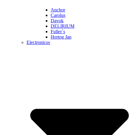
Anchor
Carolus
Davok
DELIRIUM
Fuller´s
Hertog Jan
Electronicos