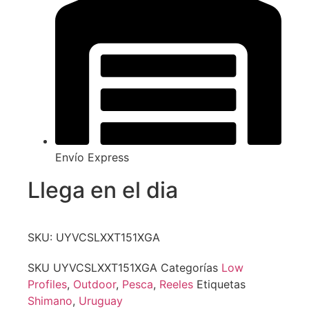
Envío Express
Llega en el dia
SKU: UYVCSLXXT151XGA
SKU
UYVCSLXXT151XGA
Categorías
Low
Profiles
,
Outdoor
,
Pesca
,
Reeles
Etiquetas
Shimano
,
Uruguay