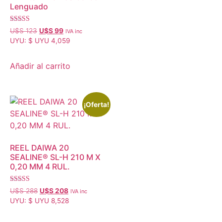
Lenguado
Valorado con
U$S
123
U$S
99
IVA inc
5.00
UYU
:
$ UYU 4,059
de 5
Añadir al carrito
¡Oferta!
REEL DAIWA 20
SEALINE® SL-H 210 M X
0,20 MM 4 RUL.
Valorado
U$S
288
U$S
208
IVA inc
con
UYU
:
$ UYU 8,528
4.95
de 5