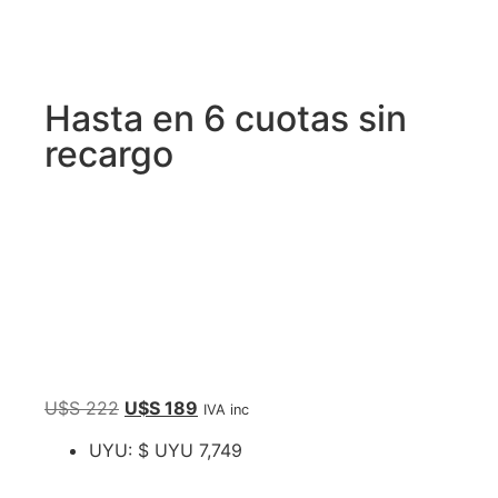
Hasta en 6 cuotas sin
recargo
U$S
222
U$S
189
IVA inc
UYU
:
$ UYU 7,749