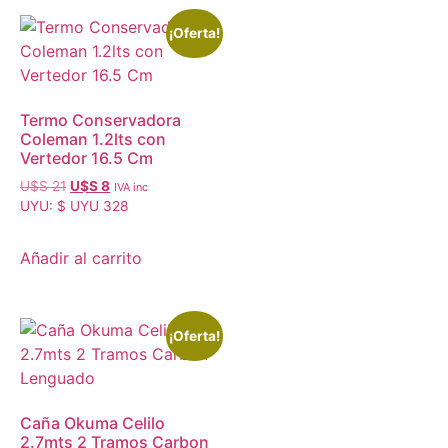
¡Oferta!
Termo Conservadora
Coleman 1.2lts con
Vertedor 16.5 Cm
U$S
21
U$S
8
IVA inc
UYU
:
$ UYU 328
Añadir al carrito
¡Oferta!
Caña Okuma Celilo
2.7mts 2 Tramos Carbon