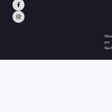
Desa
por
Nex