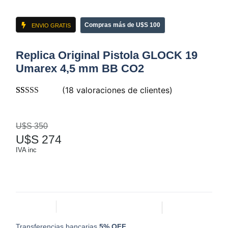
Compras más de U$S 100
ENVIO GRATIS
Replica Original Pistola GLOCK 19
Umarex 4,5 mm BB CO2
(
18
valoraciones de clientes)
Valorado con
18
5.00
de 5 en
base a
U$S
350
valoraciones
de clientes
U$S
274
IVA inc
Transferencias bancarias
5% OFF