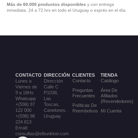
Más de 60.000 productos disponibles
y con entrega
inmediata. 24 a 72 hrs en todo el Uruguay o exprés en el día.
CONTACTO
DIRECCIÓN
CLIENTES
TIENDA
Contacto
Catálogo
Lunes a
Dirección
Viernes de
Calle C
Preguntas
Área De
9 a 18Hs
P1038,
Frecuentes
Afiliados
Whatsapp
Las
(Revendedores)
+(598) 97
Toscas,
Políticas De
122 000
Canelones.
Reembolsos
Mi Cuenta
+(598) 98
Uruguay
224 813
Email:
consultas@elbunkker.com