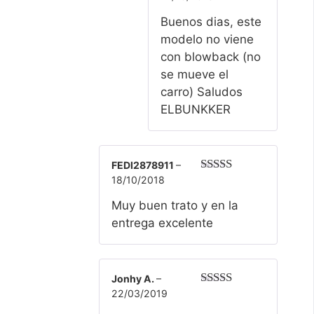
Buenos dias, este
modelo no viene
con blowback (no
se mueve el
carro) Saludos
ELBUNKKER
FEDI2878911
–
18/10/2018
Valorado
con
5
de 5
Muy buen trato y en la
entrega excelente
Jonhy A.
–
22/03/2019
Valorado
con
5
de 5