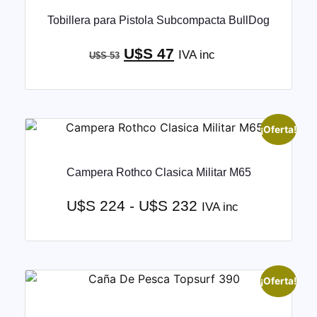
Tobillera para Pistola Subcompacta BullDog
U$S
47
IVA inc
U$S
53
¡Oferta!
Campera Rothco Clasica Militar M65
U$S
224
-
U$S
232
IVA inc
¡Oferta!