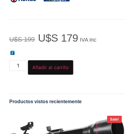
U$S
179
U$S
199
IVA inc
Añadir al carrito
Productos vistos recientemente
Sale!