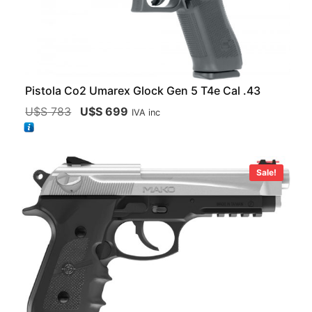
Pistola Co2 Umarex Glock Gen 5 T4e Cal .43
U$S
783
U$S
699
IVA inc
Sale!