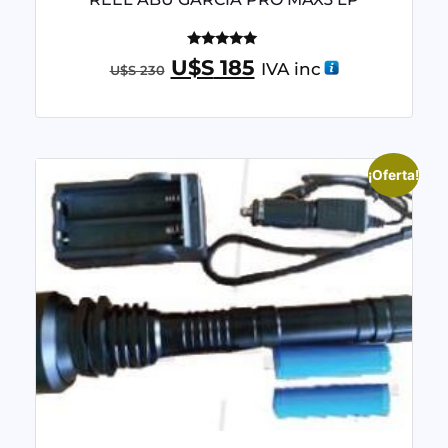
Valorado
U$S
185
IVA inc
U$S
230
con
5.00
de 5
¡Oferta!