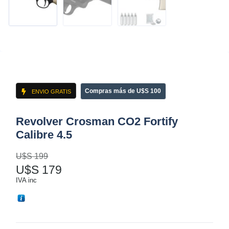
Compras más de U$S 100
ENVIO GRATIS
Revolver Crosman CO2 Fortify
Calibre 4.5
U$S
199
U$S
179
IVA inc