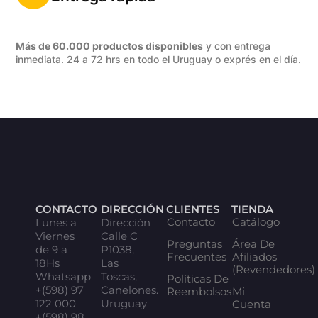
Más de 60.000 productos disponibles
y con entrega
inmediata. 24 a 72 hrs en todo el Uruguay o exprés en el día.
CONTACTO
DIRECCIÓN
CLIENTES
TIENDA
Contacto
Catálogo
Lunes a
Dirección
Viernes
Calle C
Preguntas
Área De
de 9 a
P1038,
Frecuentes
Afiliados
18Hs
Las
(Revendedores)
Whatsapp
Toscas,
Políticas De
+(598) 97
Canelones.
Reembolsos
Mi
122 000
Uruguay
Cuenta
+(598) 98