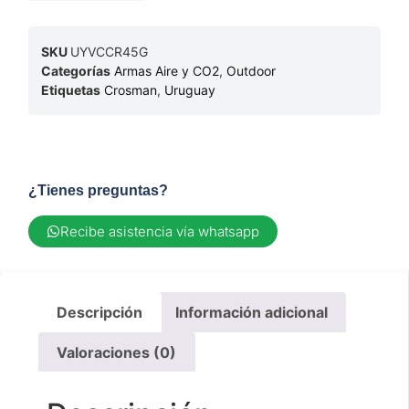
SKU
UYVCCR45G
Categorías
Armas Aire y CO2
,
Outdoor
Etiquetas
Crosman
,
Uruguay
¿Tienes preguntas?
Recibe asistencia vía whatsapp
Descripción
Información adicional
Valoraciones (0)