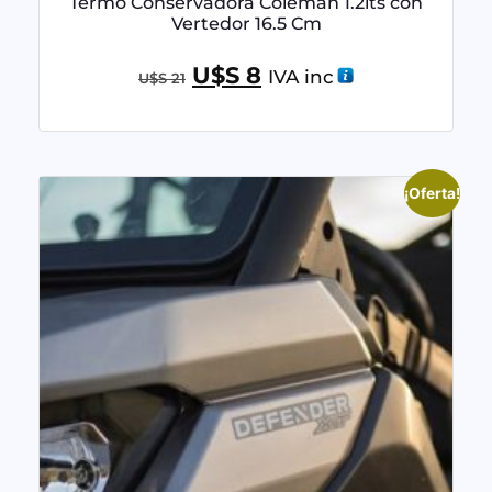
Termo Conservadora Coleman 1.2lts con
Vertedor 16.5 Cm
U$S
8
IVA inc
U$S
21
¡Oferta!