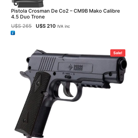
Pistola Crosman De Co2 – CM9B Mako Calibre
4.5 Duo Trone
U$S
265
U$S
210
IVA inc
Sale!