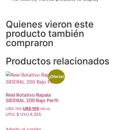
Quienes vieron este
producto también
compraron
Productos relacionados
¡Oferta!
Reel Rotativo Rapala
SIDERAL 200 Bajo Perfil
U$S
165
U$S
155
IVA inc
UYU
:
$ UYU 6,355
Añadir al carrito