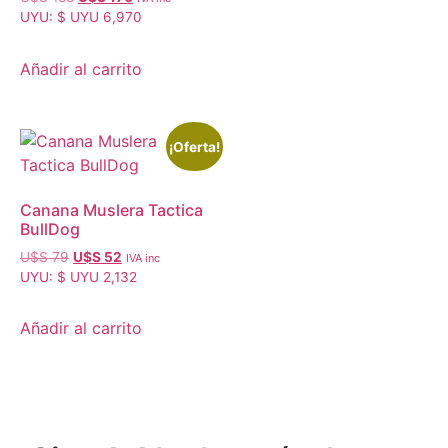
UYU
:
$ UYU 6,970
Añadir al carrito
¡Oferta!
Canana Muslera Tactica
BullDog
U$S
79
U$S
52
IVA inc
UYU
:
$ UYU 2,132
Añadir al carrito