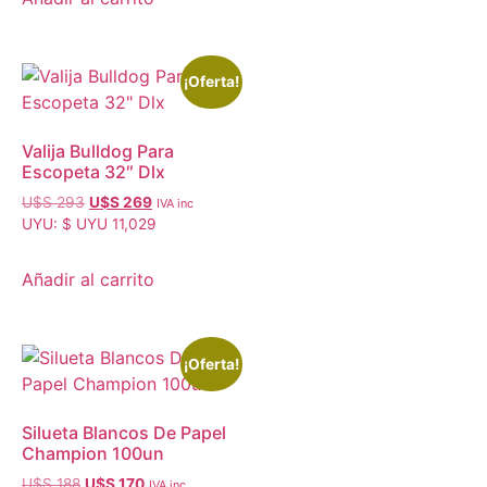
¡Oferta!
Valija Bulldog Para
Escopeta 32″ Dlx
U$S
293
U$S
269
IVA inc
UYU
:
$ UYU 11,029
Añadir al carrito
¡Oferta!
Silueta Blancos De Papel
Champion 100un
U$S
188
U$S
170
IVA inc