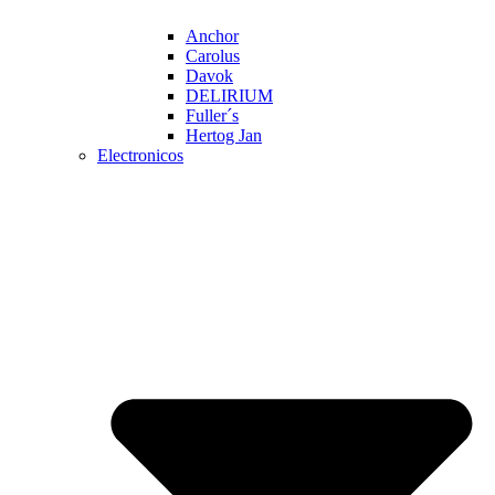
Anchor
Carolus
Davok
DELIRIUM
Fuller´s
Hertog Jan
Electronicos