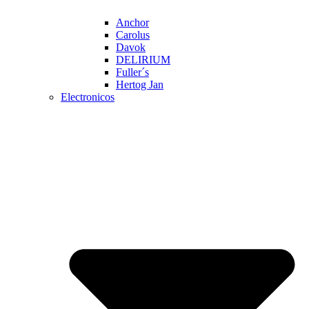
Anchor
Carolus
Davok
DELIRIUM
Fuller´s
Hertog Jan
Electronicos