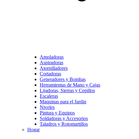
Amoladoras
Aspiradoras
Atornilladores
Cortadoras
Generadores y Bombas
Herramientas de Mano y Cajas
Lijadoras, Sierras y Cepillos
Escaleras
Maquinas para el Jardin
Niveles
Pintura y Equipos
Soldadoras y Accesorios
Taladros y Rotomartillos
Hogar