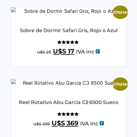
¡Oferta!
Sobre de Dormir Safari Gris, Rojo o Azul
Valorado
U$S
17
IVA inc
U$S
29
con
5.00
de 5
¡Oferta!
Reel Rotativo Abu Garcia C3 6500 Sueco
Valorado
U$S
369
IVA inc
U$S
399
con
5.00
de 5