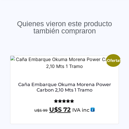
Quienes vieron este producto
también compraron
¡Oferta!
Caña Embarque Okuma Morena Power
Carbon 2,10 Mts 1 Tramo
Valorado
U$S
72
IVA inc
U$S
99
con
5.00
de 5