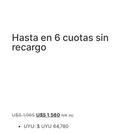
Hasta en 6 cuotas sin
recargo
U$S
1,965
U$S
1,580
IVA inc
UYU
:
$ UYU 64,780