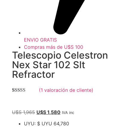
ENVIO GRATIS
Compras más de U$S 100
Telescopio Celestron
Nex Star 102 Slt
Refractor
(
1
valoración de cliente)
Valorado con
1
5.00
de 5 en
base a
valoración de
U$S
1,965
U$S
1,580
IVA inc
un cliente
UYU
:
$ UYU 64,780