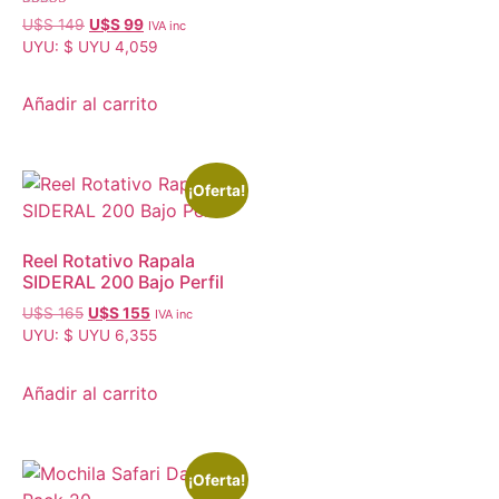
Valorado con
U$S
149
U$S
99
IVA inc
5.00
UYU
:
$ UYU 4,059
de 5
Añadir al carrito
¡Oferta!
Reel Rotativo Rapala
SIDERAL 200 Bajo Perfil
U$S
165
U$S
155
IVA inc
UYU
:
$ UYU 6,355
Añadir al carrito
¡Oferta!