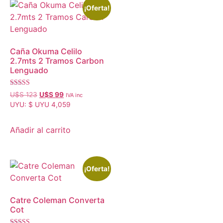
¡Oferta!
Caña Okuma Celilo
2.7mts 2 Tramos Carbon
Lenguado
Valorado con
U$S
123
U$S
99
IVA inc
5.00
UYU
:
$ UYU 4,059
de 5
Añadir al carrito
¡Oferta!
Catre Coleman Converta
Cot