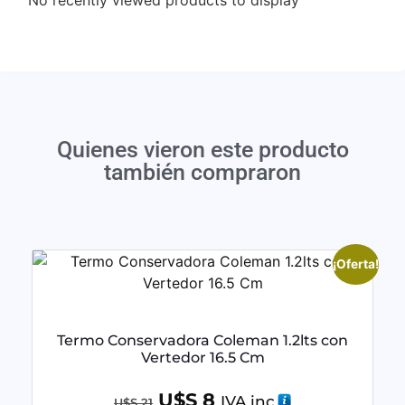
No recently viewed products to display
Quienes vieron este producto
también compraron
¡Oferta!
Termo Conservadora Coleman 1.2lts con
Vertedor 16.5 Cm
U$S
8
IVA inc
U$S
21