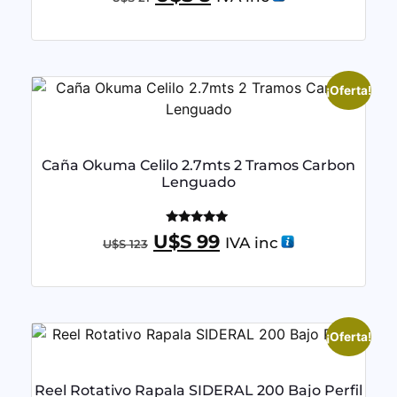
¡Oferta!
Caña Okuma Celilo 2.7mts 2 Tramos Carbon
Lenguado
Valorado
U$S
99
IVA inc
U$S
123
con
5.00
de 5
¡Oferta!
Reel Rotativo Rapala SIDERAL 200 Bajo Perfil