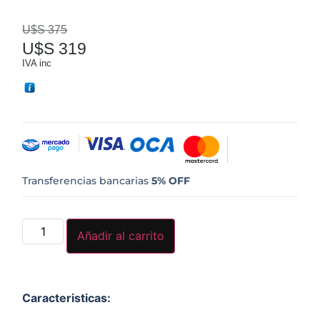
con
5.00
de
5 en base
U$S
375
a
valoraciones
U$S
319
de clientes
IVA inc
Transferencias bancarias
5% OFF
Añadir al carrito
Caracteristicas: