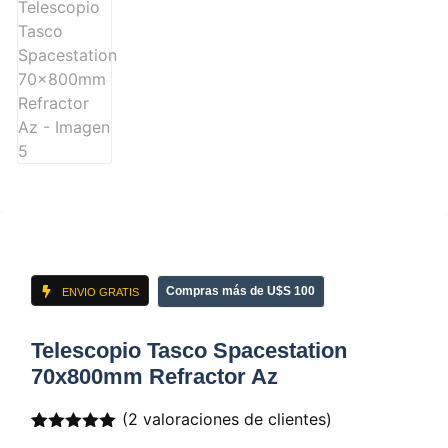
Compras más de U$S 100
ENVIO GRATIS
Telescopio Tasco Spacestation
70x800mm Refractor Az
(
2
valoraciones de clientes)
Valorado
2