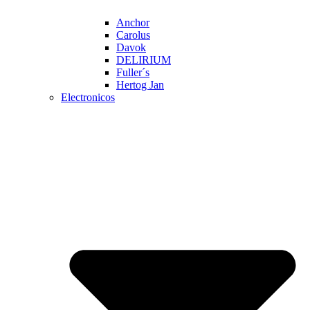
Anchor
Carolus
Davok
DELIRIUM
Fuller´s
Hertog Jan
Electronicos