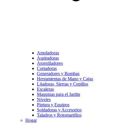
Amoladoras
Aspiradoras
Atornilladores
Cortadoras
Generadores y Bombas
Herramientas de Mano y Cajas
Lijadoras, Sierras y Cepillos
Escaleras
Maquinas para el Jardin
Niveles
Pintura y Equipos
Soldadoras y Accesorios
Taladros y Rotomartillos
Hogar