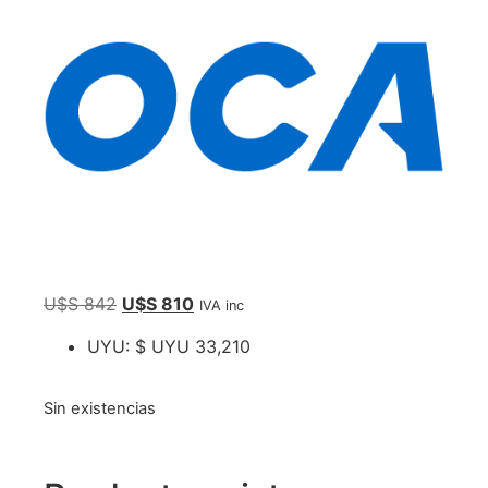
U$S
842
U$S
810
IVA inc
UYU
:
$ UYU 33,210
Sin existencias