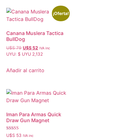
¡Oferta!
Canana Muslera Tactica
BullDog
U$S
79
U$S
52
IVA inc
UYU
:
$ UYU 2,132
Añadir al carrito
Iman Para Armas Quick
Draw Gun Magnet
Valorado con
U$S
53
IVA inc
5.00