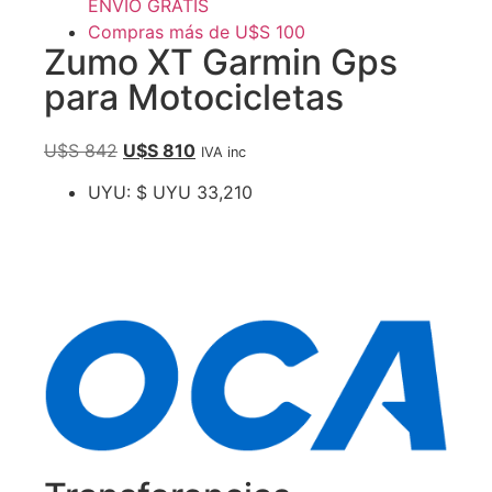
ENVIO GRATIS
Compras más de U$S 100
Zumo XT Garmin Gps
para Motocicletas
U$S
842
U$S
810
IVA inc
UYU
:
$ UYU 33,210