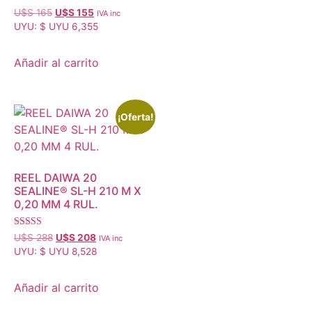
U$S
165
U$S
155
IVA inc
UYU
:
$ UYU 6,355
Añadir al carrito
¡Oferta!
REEL DAIWA 20
SEALINE® SL-H 210 M X
0,20 MM 4 RUL.
Valorado
U$S
288
U$S
208
IVA inc
con
UYU
:
$ UYU 8,528
4.95
de 5
Añadir al carrito