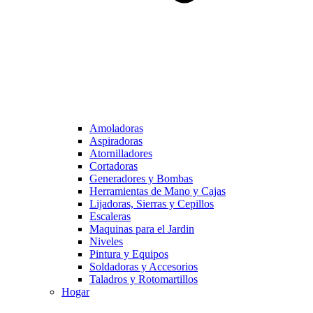
Amoladoras
Aspiradoras
Atornilladores
Cortadoras
Generadores y Bombas
Herramientas de Mano y Cajas
Lijadoras, Sierras y Cepillos
Escaleras
Maquinas para el Jardin
Niveles
Pintura y Equipos
Soldadoras y Accesorios
Taladros y Rotomartillos
Hogar