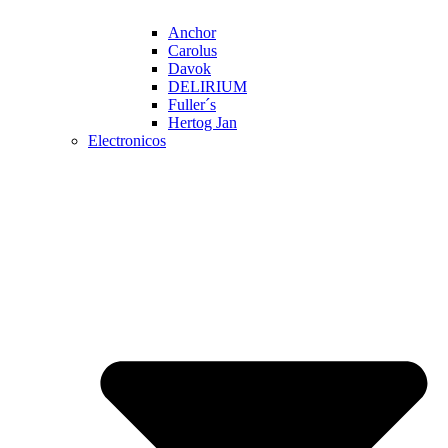
Anchor
Carolus
Davok
DELIRIUM
Fuller´s
Hertog Jan
Electronicos