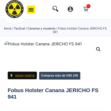
0
Inicio
/
Tactical
/
Cananas y musleras
/ Fobus Holster Canana JERICHO FS
941
Compras más de U$S 100
ENVIO GRATIS
Fobus Holster Canana JERICHO FS
941