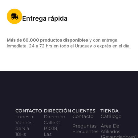
Entrega rápida
Más de 60.000 productos disponibles
y con entrega
inmediata. 24 a 72 hrs en todo el Uruguay o exprés en el día.
CONTACTO
DIRECCIÓN
CLIENTES
TIENDA
Contacto
Catálogo
Lunes a
Dirección
Viernes
Calle C
Preguntas
Área De
de 9 a
P1038,
Frecuentes
Afiliados
18Hs
Las
(Revendedores)