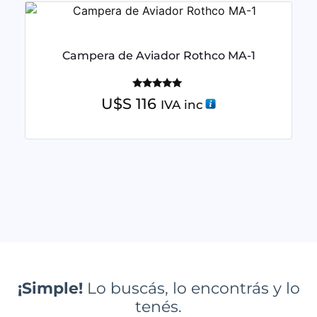
Campera de Aviador Rothco MA-1
Valorado
U$S
116
IVA inc
con
5.00
de 5
¡Simple!
Lo buscás, lo encontrás y lo
tenés.