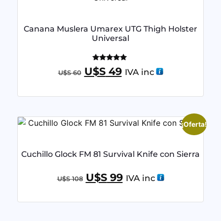
Canana Muslera Umarex UTG Thigh Holster
Universal
Valorado
U$S
49
IVA inc
U$S
60
con
5.00
de 5
¡Oferta!
Cuchillo Glock FM 81 Survival Knife con Sierra
U$S
99
IVA inc
U$S
108