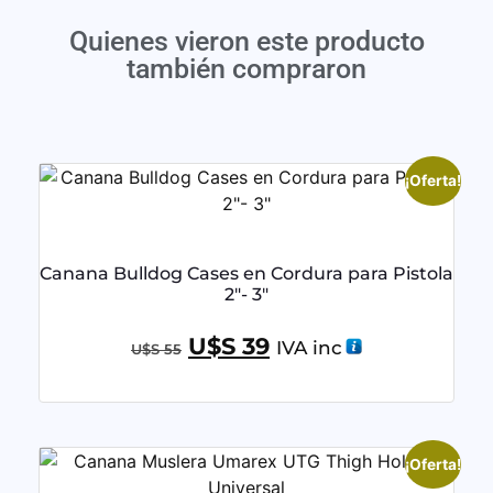
Quienes vieron este producto
también compraron
¡Oferta!
Canana Bulldog Cases en Cordura para Pistola
2″- 3″
U$S
39
IVA inc
U$S
55
¡Oferta!