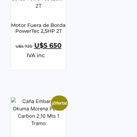
Motor Fuera de Borda
PowerTec 2,5HP 2T
U$S
650
U$S
720
IVA inc
¡Oferta!