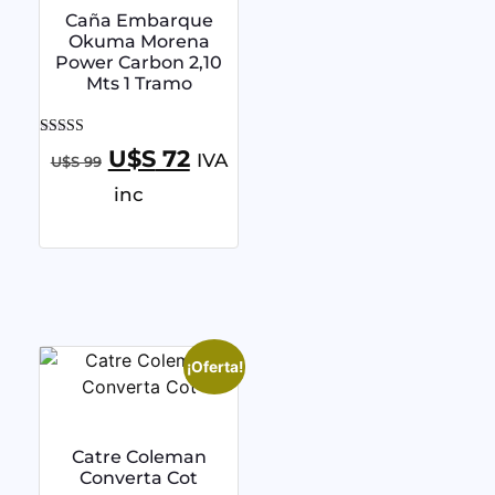
Caña Embarque
Okuma Morena
Power Carbon 2,10
Mts 1 Tramo
Valorado con
U$S
72
IVA
U$S
99
5.00
de 5
inc
¡Oferta!
Catre Coleman
Converta Cot