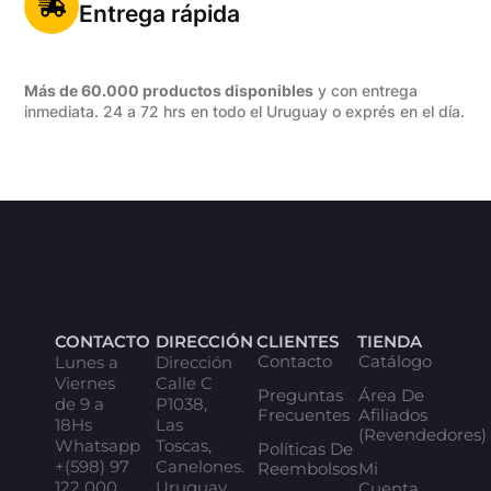
Entrega rápida
Más de 60.000 productos disponibles
y con entrega
inmediata. 24 a 72 hrs en todo el Uruguay o exprés en el día.
CONTACTO
DIRECCIÓN
CLIENTES
TIENDA
Contacto
Catálogo
Lunes a
Dirección
Viernes
Calle C
Preguntas
Área De
de 9 a
P1038,
Frecuentes
Afiliados
18Hs
Las
(Revendedores)
Whatsapp
Toscas,
Políticas De
+(598) 97
Canelones.
Reembolsos
Mi
122 000
Uruguay
Cuenta