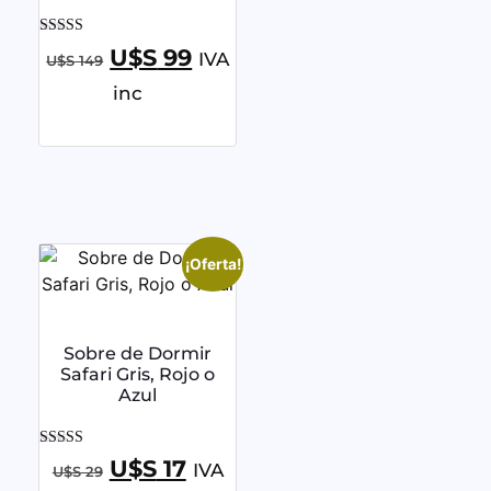
Valorado con
U$S
99
IVA
U$S
149
5.00
de 5
inc
¡Oferta!
Sobre de Dormir
Safari Gris, Rojo o
Azul
Valorado con
U$S
17
IVA
U$S
29
5.00
de 5